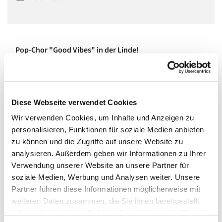
Pop-Chor "Good Vibes" in der Linde!
In einem vierstimmigen gemischten Chor singen wir Pop,
Soul und Jazz, ohne Noten und Stress, aber mit viel Spaß,
Feeling und Groove!
Diese Webseite verwendet Cookies
Wir sind ein großer, bunter, lustiger Haufen netter Leute
Wir verwenden Cookies, um Inhalte und Anzeigen zu
aller Altersstufen und teilen miteinander, dass Singen
personalisieren, Funktionen für soziale Medien anbieten
Spaß macht und der Seele guttut.
zu können und die Zugriffe auf unsere Website zu
analysieren. Außerdem geben wir Informationen zu Ihrer
Wenn Ihr Lust habt, dabei zu sein, meldet Euch
Verwendung unserer Website an unsere Partner für
unter
www.miriamreich.com/chorleiterin
zum
soziale Medien, Werbung und Analysen weiter. Unsere
Ausprobieren an!
Partner führen diese Informationen möglicherweise mit
Mittwochs um 19:30 bis 21:00 im großen Saal. Kosten: 20
weiteren Daten zusammen, die Sie ihnen bereitgestellt
Euro pro Monat.
haben oder die sie im Rahmen Ihrer Nutzung der Dienste