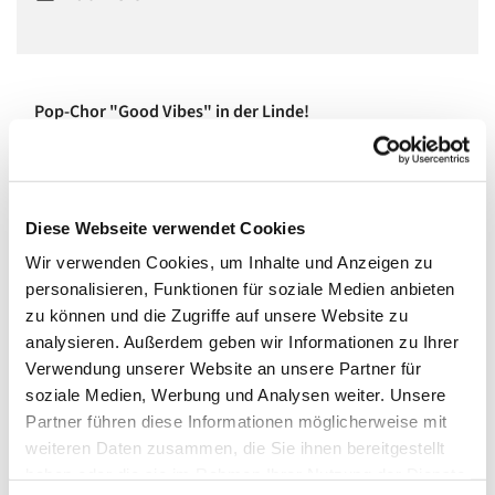
Pop-Chor "Good Vibes" in der Linde!
In einem vierstimmigen gemischten Chor singen wir Pop,
Soul und Jazz, ohne Noten und Stress, aber mit viel Spaß,
Feeling und Groove!
Diese Webseite verwendet Cookies
Wir sind ein großer, bunter, lustiger Haufen netter Leute
Wir verwenden Cookies, um Inhalte und Anzeigen zu
aller Altersstufen und teilen miteinander, dass Singen
personalisieren, Funktionen für soziale Medien anbieten
Spaß macht und der Seele guttut.
zu können und die Zugriffe auf unsere Website zu
analysieren. Außerdem geben wir Informationen zu Ihrer
Wenn Ihr Lust habt, dabei zu sein, meldet Euch
Verwendung unserer Website an unsere Partner für
unter
www.miriamreich.com/chorleiterin
zum
soziale Medien, Werbung und Analysen weiter. Unsere
Ausprobieren an!
Partner führen diese Informationen möglicherweise mit
Mittwochs um 19:30 bis 21:00 im großen Saal. Kosten: 20
weiteren Daten zusammen, die Sie ihnen bereitgestellt
Euro pro Monat.
haben oder die sie im Rahmen Ihrer Nutzung der Dienste