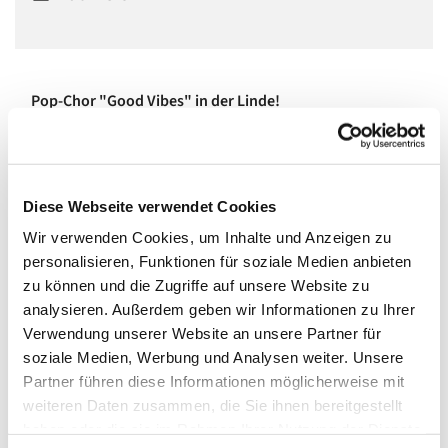
Pop-Chor "Good Vibes" in der Linde!
In einem vierstimmigen gemischten Chor singen wir Pop,
Soul und Jazz, ohne Noten und Stress, aber mit viel Spaß,
Feeling und Groove!
Diese Webseite verwendet Cookies
Wir sind ein großer, bunter, lustiger Haufen netter Leute
Wir verwenden Cookies, um Inhalte und Anzeigen zu
aller Altersstufen und teilen miteinander, dass Singen
personalisieren, Funktionen für soziale Medien anbieten
Spaß macht und der Seele guttut.
zu können und die Zugriffe auf unsere Website zu
analysieren. Außerdem geben wir Informationen zu Ihrer
Wenn Ihr Lust habt, dabei zu sein, meldet Euch
Verwendung unserer Website an unsere Partner für
unter
www.miriamreich.com/chorleiterin
zum
soziale Medien, Werbung und Analysen weiter. Unsere
Ausprobieren an!
Partner führen diese Informationen möglicherweise mit
Mittwochs um 19:30 bis 21:00 im großen Saal. Kosten: 20
weiteren Daten zusammen, die Sie ihnen bereitgestellt
Euro pro Monat.
haben oder die sie im Rahmen Ihrer Nutzung der Dienste