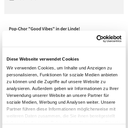
Pop-Chor "Good Vibes" in der Linde!
In einem vierstimmigen gemischten Chor singen wir Pop,
Soul und Jazz, ohne Noten und Stress, aber mit viel Spaß,
Feeling und Groove!
Diese Webseite verwendet Cookies
Wir sind ein großer, bunter, lustiger Haufen netter Leute
Wir verwenden Cookies, um Inhalte und Anzeigen zu
aller Altersstufen und teilen miteinander, dass Singen
personalisieren, Funktionen für soziale Medien anbieten
Spaß macht und der Seele guttut.
zu können und die Zugriffe auf unsere Website zu
analysieren. Außerdem geben wir Informationen zu Ihrer
Wenn Ihr Lust habt, dabei zu sein, meldet Euch
Verwendung unserer Website an unsere Partner für
unter
www.miriamreich.com/chorleiterin
zum
soziale Medien, Werbung und Analysen weiter. Unsere
Ausprobieren an!
Partner führen diese Informationen möglicherweise mit
Mittwochs um 19:30 bis 21:00 im großen Saal. Kosten: 20
weiteren Daten zusammen, die Sie ihnen bereitgestellt
Euro pro Monat.
haben oder die sie im Rahmen Ihrer Nutzung der Dienste