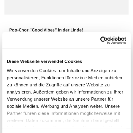
Pop-Chor "Good Vibes" in der Linde!
In einem vierstimmigen gemischten Chor singen wir Pop,
Soul und Jazz, ohne Noten und Stress, aber mit viel Spaß,
Feeling und Groove!
Diese Webseite verwendet Cookies
Wir sind ein großer, bunter, lustiger Haufen netter Leute
Wir verwenden Cookies, um Inhalte und Anzeigen zu
aller Altersstufen und teilen miteinander, dass Singen
personalisieren, Funktionen für soziale Medien anbieten
Spaß macht und der Seele guttut.
zu können und die Zugriffe auf unsere Website zu
analysieren. Außerdem geben wir Informationen zu Ihrer
Wenn Ihr Lust habt, dabei zu sein, meldet Euch
Verwendung unserer Website an unsere Partner für
unter
www.miriamreich.com/chorleiterin
zum
soziale Medien, Werbung und Analysen weiter. Unsere
Ausprobieren an!
Partner führen diese Informationen möglicherweise mit
Mittwochs um 19:30 bis 21:00 im großen Saal. Kosten: 20
weiteren Daten zusammen, die Sie ihnen bereitgestellt
Euro pro Monat.
haben oder die sie im Rahmen Ihrer Nutzung der Dienste