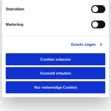
l
l
Statistiken
i
g
Marketing
u
n
g
Details zeigen
s
Dies könnte Sie auch interessieren
a
u
Cookies zulassen
s
w
Auswahl erlauben
a
h
l
Nur notwendige Cookies