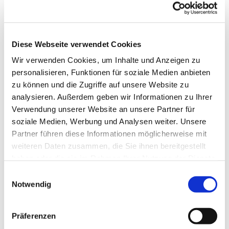
Diese Webseite verwendet Cookies
Alle zwei Wochen bietet sich hier die Möglichkeit zu
Wir verwenden Cookies, um Inhalte und Anzeigen zu
einem Spieleabend für Erwachsene.
personalisieren, Funktionen für soziale Medien anbieten
Gespielt wird Phase 10, Rummy Cup, Halma, Scrabble
zu können und die Zugriffe auf unsere Website zu
und vieles mehr.
analysieren. Außerdem geben wir Informationen zu Ihrer
Verwendung unserer Website an unsere Partner für
soziale Medien, Werbung und Analysen weiter. Unsere
Partner führen diese Informationen möglicherweise mit
weiteren Daten zusammen, die Sie ihnen bereitgestellt
haben oder die sie im Rahmen Ihrer Nutzung der Dienste
gesammelt haben.
E
Notwendig
i
n
w
Präferenzen
i