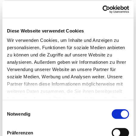
Frau Rennspiess
Diese Webseite verwendet Cookies
Alle zwei Wochen bietet sich hier die Möglichkeit zu
Wir verwenden Cookies, um Inhalte und Anzeigen zu
einem Spieleabend für Erwachsene.
personalisieren, Funktionen für soziale Medien anbieten
zu können und die Zugriffe auf unsere Website zu
Gespielt wird Phase 10, Rummy Cup, Halma, Scrabble
analysieren. Außerdem geben wir Informationen zu Ihrer
und vieles mehr.
Verwendung unserer Website an unsere Partner für
soziale Medien, Werbung und Analysen weiter. Unsere
Partner führen diese Informationen möglicherweise mit
weiteren Daten zusammen, die Sie ihnen bereitgestellt
haben oder die sie im Rahmen Ihrer Nutzung der Dienste
gesammelt haben.
E
Notwendig
i
n
w
Präferenzen