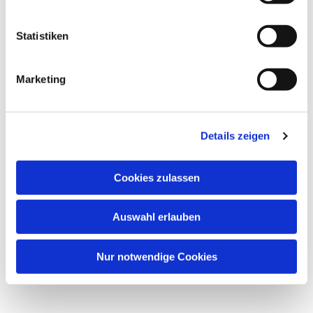
i
l
l
Statistiken
i
g
Marketing
u
n
g
Details zeigen
s
a
Dies könnte Sie auch interessieren
u
Cookies zulassen
s
w
Auswahl erlauben
a
h
l
Nur notwendige Cookies