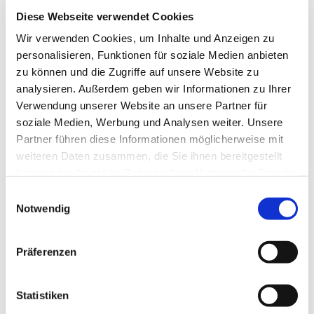
Diese Webseite verwendet Cookies
Informationen folgen.
Wir verwenden Cookies, um Inhalte und Anzeigen zu
personalisieren, Funktionen für soziale Medien anbieten
zu können und die Zugriffe auf unsere Website zu
analysieren. Außerdem geben wir Informationen zu Ihrer
Verwendung unserer Website an unsere Partner für
soziale Medien, Werbung und Analysen weiter. Unsere
Partner führen diese Informationen möglicherweise mit
weiteren Daten zusammen, die Sie ihnen bereitgestellt
haben oder die sie im Rahmen Ihrer Nutzung der Dienste
gesammelt haben.
E
Notwendig
i
n
w
Präferenzen
i
l
l
Statistiken
i