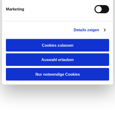
g
Marketing
u
n
Dies könnte Sie auch interessieren
g
Details zeigen
s
a
u
Cookies zulassen
s
w
Auswahl erlauben
a
h
l
Nur notwendige Cookies