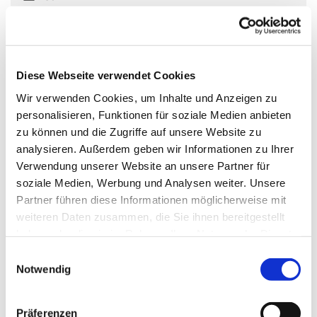
Olaf Trenn und Jens-Uwe Krüger lesen. Gitarre spielen
Diese Webseite verwendet Cookies
zwei von „Drei Silben – Drei Welten“.
Wir verwenden Cookies, um Inhalte und Anzeigen zu
personalisieren, Funktionen für soziale Medien anbieten
Tolle et Lege beginnt um 20:00 Uhr, der Einlass ist ab
zu können und die Zugriffe auf unsere Website zu
19:30 Uhr, der Eintritt beträgt 5€ (2,50€). Kleine Snacks
analysieren. Außerdem geben wir Informationen zu Ihrer
und Getränke gibt es auch.
Verwendung unserer Website an unsere Partner für
soziale Medien, Werbung und Analysen weiter. Unsere
Partner führen diese Informationen möglicherweise mit
weiteren Daten zusammen, die Sie ihnen bereitgestellt
haben oder die sie im Rahmen Ihrer Nutzung der Dienste
gesammelt haben.
E
Notwendig
i
n
w
Präferenzen