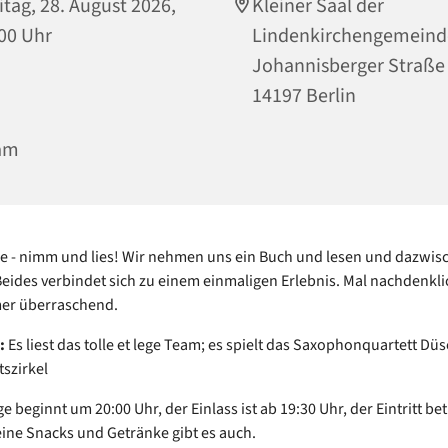
itag, 28. August 2026,
Kleiner Saal der
00 Uhr
Lindenkirchengemeind
Johannisberger Straße
14197 Berlin
am
ege - nimm und lies! Wir nehmen uns ein Buch und lesen und dazwis
Beides verbindet sich zu einem einmaligen Erlebnis. Mal nachdenkli
mer überraschend.
l:
Es liest das tolle et lege Team; es spielt das Saxophonquartett Dü
szirkel
ge beginnt um 20:00 Uhr, der Einlass ist ab 19:30 Uhr, der Eintritt be
leine Snacks und Getränke gibt es auch.