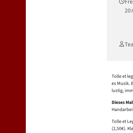
Fre
20:
Te
Tolle et l
es Musik. 
lustig, im
Dieses Ma
Handarbeit
Tolle et Le
(2,50€). K