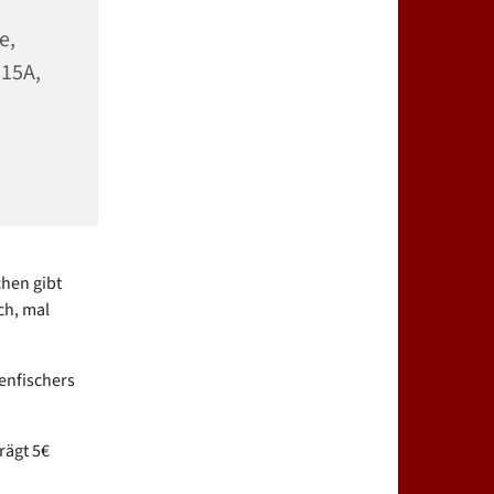
e,
 15A,
chen gibt
ch, mal
senfischers
trägt 5€