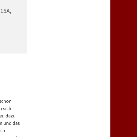
 15A,
 schon
n sich
eu dazu
en und das
ich