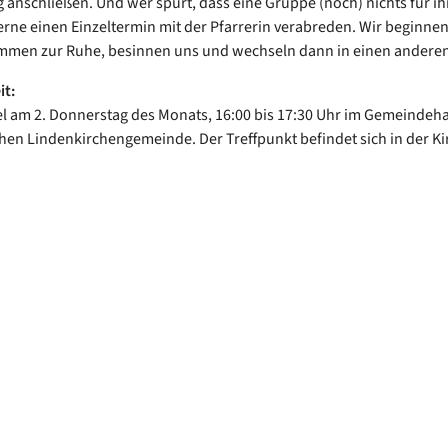
 anschließen. Und wer spürt, dass eine Gruppe (noch) nichts für ih
gerne einen Einzeltermin mit der Pfarrerin verabreden. Wir beginnen
ommen zur Ruhe, besinnen uns und wechseln dann in einen ander
it:
el am 2. Donnerstag des Monats, 16:00 bis 17:30 Uhr im Gemeindeh
hen Lindenkirchengemeinde. Der Treffpunkt befindet sich in der Ki