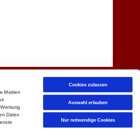
Spenden
Kontakt
Cookies zulassen
le Medien
ir
Auswahl erlauben
, Werbung
ren Daten
 0
buero@lindenkirche.de

Nur notwendige Cookies
ienste