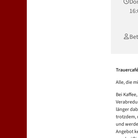
Don
16:
Bet
Trauercafé
Alle, die m
Bei Kaffee
Verabredun
länger dab
trotzdem,
und werden
Angebot k