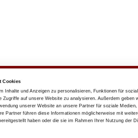
t Cookies
e
Veranstaltungen
Gemeindezeitung
 Inhalte und Anzeigen zu personalisieren, Funktionen für sozia
e Zugriffe auf unsere Website zu analysieren. Außerdem geben w
rwendung unserer Website an unsere Partner für soziale Medien
re Partner führen diese Informationen möglicherweise mit weite
chengemeinde · Johannisberger Str. 15A, 14197 Berlin
030 82 79 22

Kontaktinformationen
Impressum
ereitgestellt haben oder die sie im Rahmen Ihrer Nutzung der D
Datenschutzerklärung
ChurchDesk-Login