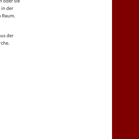
n oder sie
 in der
en Raum.
aus der
rche.