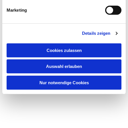
g
Marketing
u
n
Dies könnte Sie auch interessieren
g
Details zeigen
s
a
u
Cookies zulassen
s
w
Auswahl erlauben
a
h
l
Nur notwendige Cookies