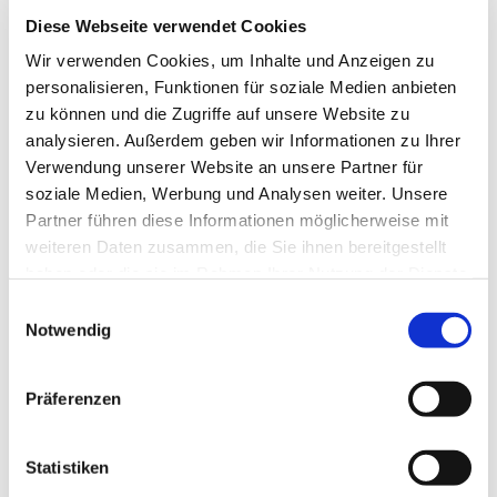
Diese Webseite verwendet Cookies
Informationen folgen.
Wir verwenden Cookies, um Inhalte und Anzeigen zu
personalisieren, Funktionen für soziale Medien anbieten
zu können und die Zugriffe auf unsere Website zu
analysieren. Außerdem geben wir Informationen zu Ihrer
Verwendung unserer Website an unsere Partner für
soziale Medien, Werbung und Analysen weiter. Unsere
Partner führen diese Informationen möglicherweise mit
weiteren Daten zusammen, die Sie ihnen bereitgestellt
haben oder die sie im Rahmen Ihrer Nutzung der Dienste
gesammelt haben.
E
Notwendig
i
n
w
Präferenzen
i
l
l
Statistiken
i