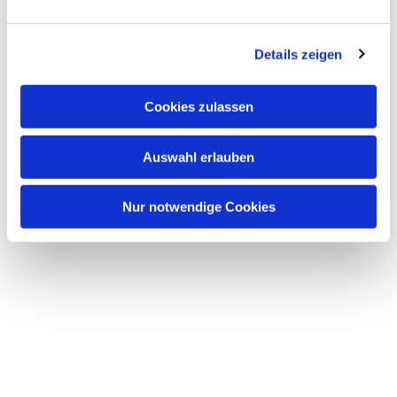
n
g
Details zeigen
s
a
u
Cookies zulassen
s
w
Auswahl erlauben
a
h
l
Nur notwendige Cookies