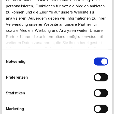
Liebe Eltern,
personalisieren, Funktionen für soziale Medien anbieten
zu können und die Zugriffe auf unsere Website zu
wir haben noch freie Kitaplätze für den Jahrgang 2021.
analysieren. Außerdem geben wir Informationen zu Ihrer
Verwendung unserer Website an unsere Partner für
Weitere Informationen zur Kita finden Sie auf unserer
soziale Medien, Werbung und Analysen weiter. Unsere
Internetseite:
www.kitalindenkirche.de
Partner führen diese Informationen möglicherweise mit
Wenn Sie Fragen haben, können Sie sich gerne auf
weiteren Daten zusammen, die Sie ihnen bereitgestellt
folgenden Wegen bei uns melden.
haben oder die sie im Rahmen Ihrer Nutzung der Dienste
gesammelt haben.
E
Telefonisch: 030 – 827 92 238 oder per
Notwendig
i
Mail:
kita@lindenkirche.de
n
w
Präferenzen
i
l
l
Statistiken
i
Dies könnte Sie auch interessieren
g
Marketing
u