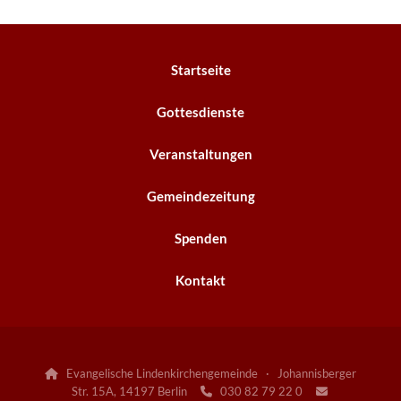
Startseite
Gottesdienste
Veranstaltungen
Gemeindezeitung
Spenden
Kontakt
Evangelische Lindenkirchengemeinde · Johannisberger

Str. 15A, 14197 Berlin
030 82 79 22 0

